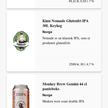
45,11 kr, 0,33 l, 7 %
Kinn Nomade Glutenfri IPA
30L Keykeg
Norge
Nomade er en klassisk IPA, som er
produsert glutenfritt.
2599 kr, 30 l, 4,7 %
Monkey Brew Gemini 44 cl
panteboks
Norge
Modern west coast double IPA