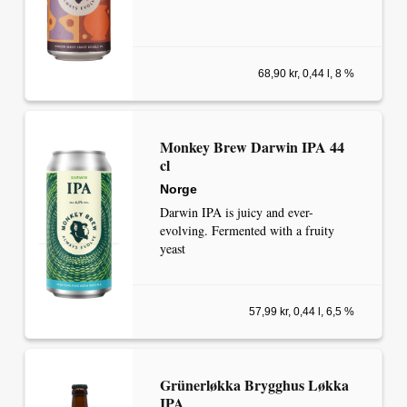
68,90 kr, 0,44 l, 8 %
Monkey Brew Darwin IPA 44
cl
Norge
Darwin IPA is juicy and ever-
evolving. Fermented with a fruity
yeast
57,99 kr, 0,44 l, 6,5 %
Grünerløkka Brygghus Løkka
IPA