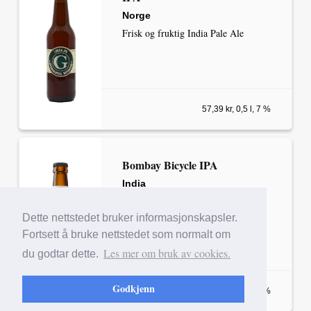
Norge
Frisk og fruktig India Pale Ale
57,39 kr, 0,5 l, 7 %
Bombay Bicycle IPA
India
Bicycle IPA – frisk og
humlearomatisk IPA med fruktige
Dette nettstedet bruker informasjonskapsler.
toner og balans
Fortsett å bruke nettstedet som normalt om
Les mer om bruk av cookies.
du godtar dette.
Godkjenn
37,94 kr, 0,33 l, 4,1%