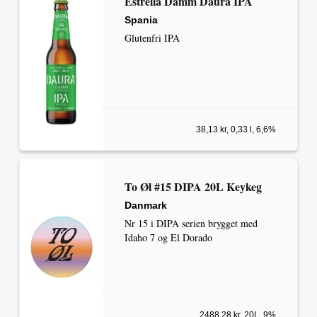
Estrella Damm Daura IPA
Spania
Glutenfri IPA
38,13 kr, 0,33 l, 6,6%
To Øl #15 DIPA 20L Keykeg
Danmark
Nr 15 i DIPA serien brygget med
Idaho 7 og El Dorado
2488,28 kr, 20L, 9%