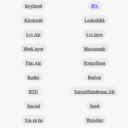
Ingefærøl
IPA
Klosterstil
Leskedrikk
Lys Ale
Lys lager
Mørk lager
Musserende
Pale Ale
Porter/Stout
Radler
Rødvin
RTD
Saison/Farmhouse Ale
Spesial
Surøl
Vin på fat
Weissbier