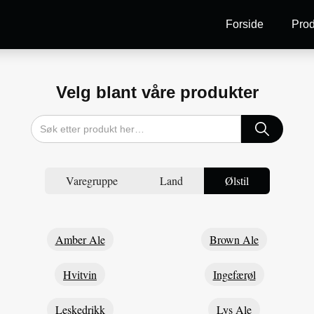
Forside
Prod
Velg blant våre produkter
Varegruppe
Land
Ølstil
Amber Ale
Brown Ale
Hvitvin
Ingefærøl
Leskedrikk
Lys Ale