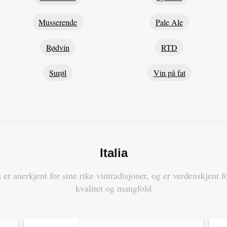
Musserende
Pale Ale
Rødvin
RTD
Surøl
Vin på fat
Italia
a er anerkjent for sine rike vintradisjoner, og er verdenskjent f
kvalitet og mangfold