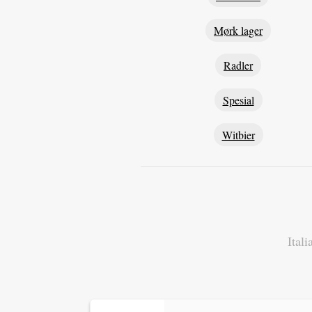
Mørk lager
Radler
Spesial
Witbier
Itali