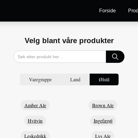
Forside
Prod
Velg blant våre produkter
Varegruppe
Land
Ølstil
Amber Ale
Brown Ale
Hvitvin
Ingefærøl
Leskedrikk
Lys Ale