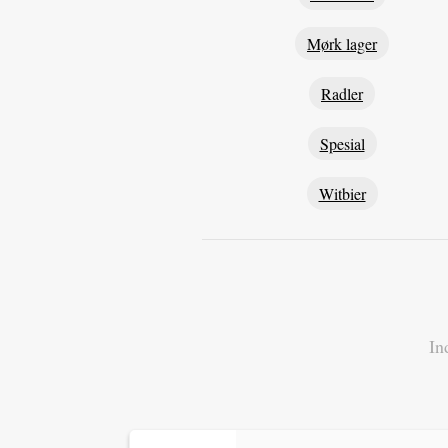
Mørk lager
Radler
Spesial
Witbier
In