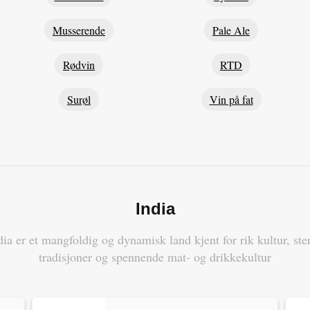
Musserende
Pale Ale
Rødvin
RTD
Surøl
Vin på fat
India
dia er et mangfoldig og dynamisk land kjent for rik kultur, ste
tradisjoner og spennende mat- og drikkekultur