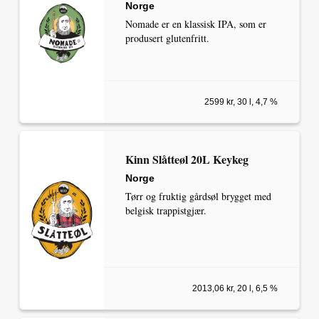
Norge
Nomade er en klassisk IPA, som er
produsert glutenfritt.
2599 kr, 30 l, 4,7 %
Kinn Slåtteøl 20L Keykeg
Norge
Tørr og fruktig gårdsøl brygget med
belgisk trappistgjær.
2013,06 kr, 20 l, 6,5 %