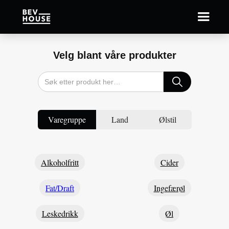
Velg blant våre produkter
Varegruppe
Land
Ølstil
Alkoholfritt
Cider
Fat/Draft
Ingefærøl
Leskedrikk
Øl