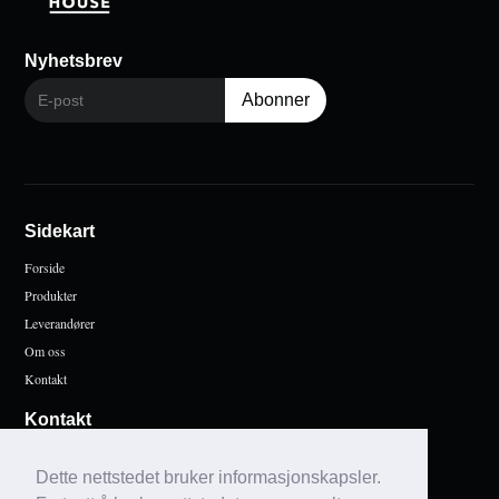
Nyhetsbrev
Sidekart
Forside
Produkter
Leverandører
Om oss
Kontakt
Kontakt
Bevhouse
Dette nettstedet bruker informasjonskapsler.
post@bevhouse.no