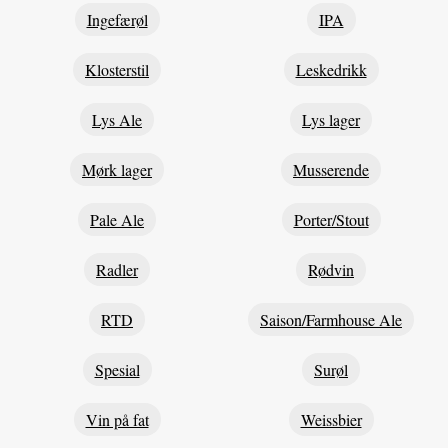
Ingefærøl
IPA
Klosterstil
Leskedrikk
Lys Ale
Lys lager
Mørk lager
Musserende
Pale Ale
Porter/Stout
Radler
Rødvin
RTD
Saison/Farmhouse Ale
Spesial
Surøl
Vin på fat
Weissbier