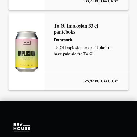
38,21 kr, 0,44 l, 4,8%
To Øl Implosion 33 cl
panteboks
Danmark
To Øl Implosion er en alkoholfri
hazy pale ale fra To Øl
25,93 kr, 0,33 l, 0,3%